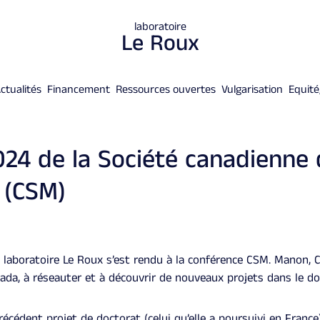
laboratoire
Le Roux
ctualités
Financement
Ressources ouvertes
Vulgarisation
Equité,
24 de la Société canadienne 
 (CSM)
u laboratoire Le Roux s’est rendu à la conférence CSM. Manon, C
nada, à réseauter et à découvrir de nouveaux projets dans le do
édent projet de doctorat (celui qu’elle a poursuivi en France)