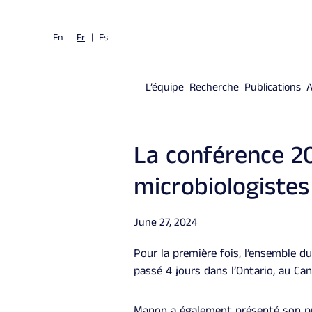
En
Fr
Es
L’équipe
Recherche
Publications
A
La conférence 20
microbiologistes
Posted on
June 27, 2024
Pour la première fois, l’ensemble d
passé 4 jours dans l’Ontario, au Ca
Manon a également présenté son préc